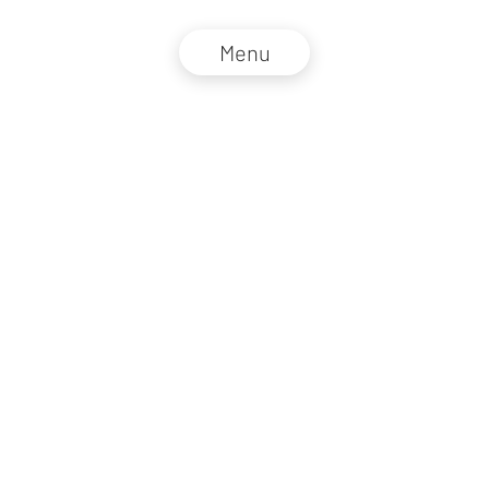
Menu
NZZ Connect 2026
Impressum
AGB
Datenschutz
DE
EN