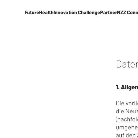
FutureHealth
Innovation Challenge
Partner
NZZ Conn
Date
1. Allg
Die vorl
die Neu
(nachfol
umgehen
auf den