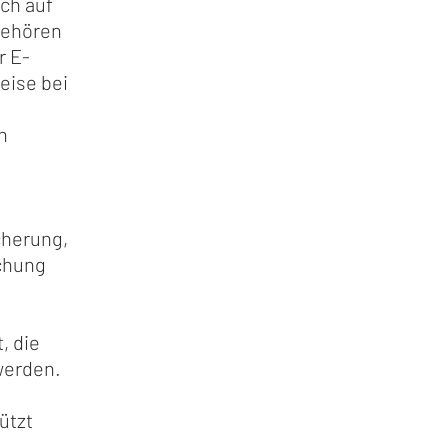
ich auf
gehören
r E-
eise bei
n
cherung,
chung
, die
werden.
ützt