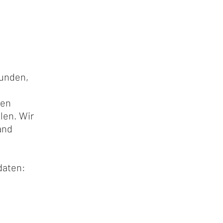
Kunden,
ren
len. Wir
and
daten: