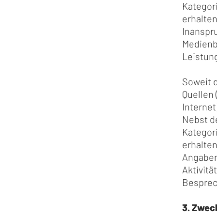
Kategori
erhalte
Inanspr
Medienbe
Leistun
Soweit d
Quellen 
Internet
Nebst de
Kategori
erhalten
Angaben
Aktivitä
Besprec
3. Zwec