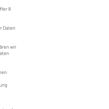
fer 8
ir Daten
u
ären wir
Daten
chen
tung