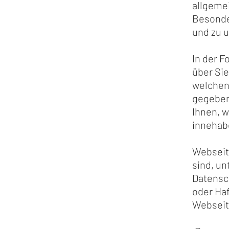
allgeme
Besonde
und zu u
In der F
über Sie
welchen
gegeben
Ihnen, w
innehab
Webseite
sind, un
Datensc
oder Ha
Webseite