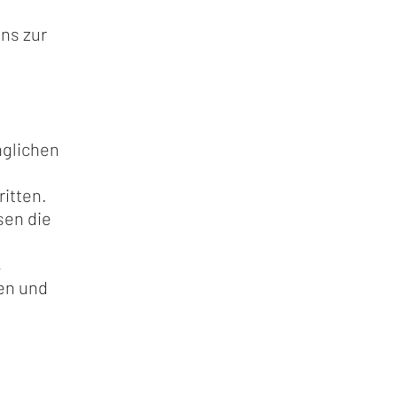
ns zur
nglichen
itten.
sen die
,
en und