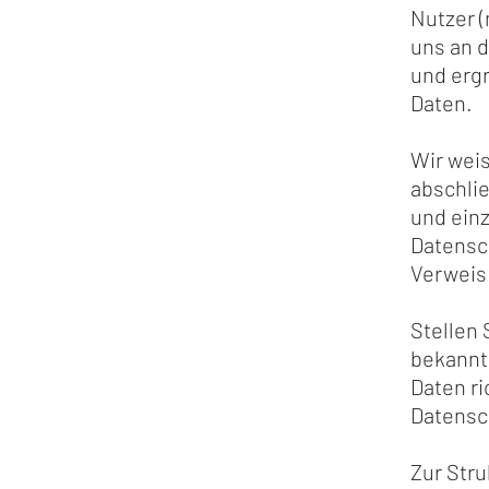
Nutzer (
uns an 
und erg
Daten.
Wir weis
abschli
und einz
Datensc
Verweis 
Stellen 
bekanntg
Daten ri
Datensc
Zur Stru