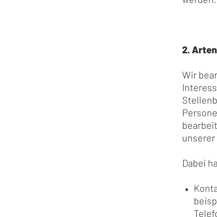
2. Arte
Wir bea
Interes
Stellen
Personen
bearbei
unserer
Dabei ha
Konta
beisp
Telef