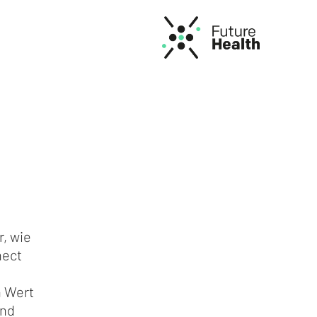
, wie
nect
n Wert
und