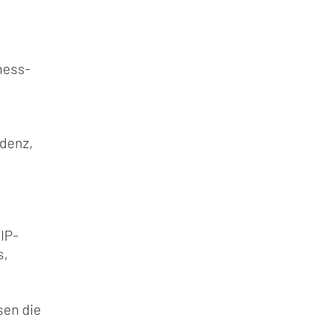
ness-
ndenz,
IP-
s,
sen die