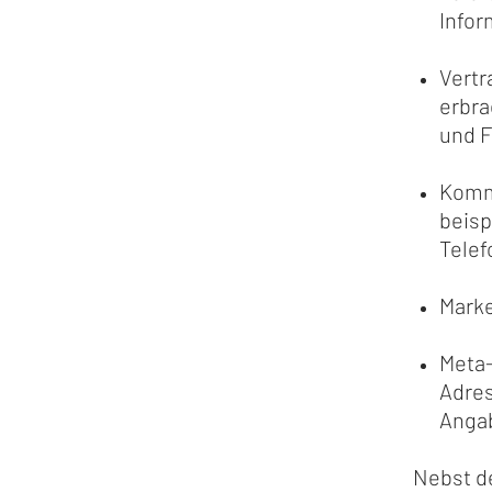
Infor
Vertr
erbra
und F
Kommu
beisp
Telef
Mark
Meta-
Adre
Angab
Nebst de