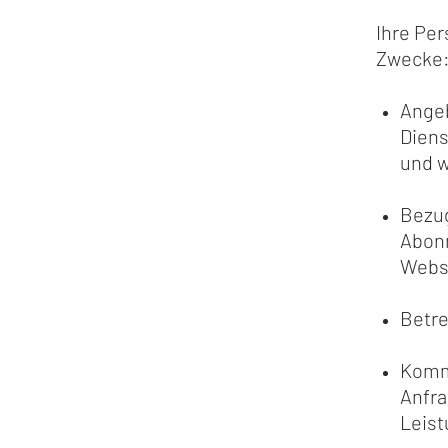
Ihre Pe
Zwecke
Angeb
Diens
und w
Bezug
Abonn
Webs
Betr
Kommu
Anfra
Leis