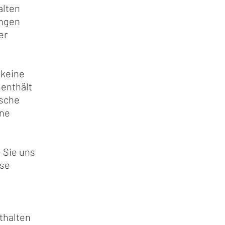
alten
ungen
er
 keine
enthält
ische
hne
e Sie uns
ese
nthalten