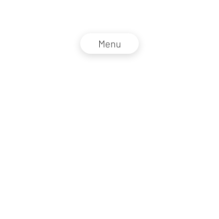
Menu
NZZ Connect 2026
Impressum
AGB
Datenschutz
DE
EN