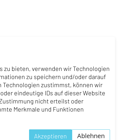
 leitete er während zehn
Stationen führten Urs Furrer
z-, steuer- und
is zu bieten, verwenden wir Technologien
rmationen zu speichern und/oder darauf
St. Gallen (HSG) ab und begann
n Technologien zustimmst, können wir
onale und internationale
 oder eindeutige IDs auf dieser Website
Zustimmung nicht erteilst oder
immte Merkmale und Funktionen
Ablehnen
Akzeptieren