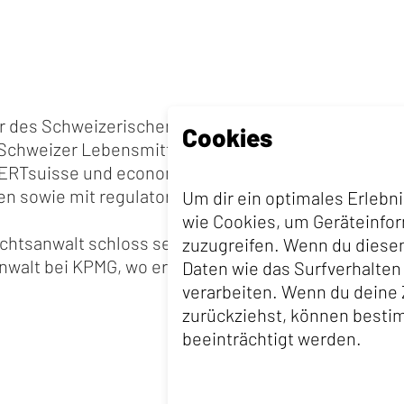
tor des Schweizerischen Gewerbeverbands sgv. Zuvor
Cookies
chweizer Lebensmittelbranche. Frühere berufliche 
ERTsuisse und economiesuisse, wo er sich mit finan
n sowie mit regulatorischen Fragen befasste.
Um dir ein optimales Erlebn
wie Cookies, um Geräteinfo
chtsanwalt schloss sein Studium an der Universität 
zuzugreifen. Wenn du diese
anwalt bei KPMG, wo er während mehrerer Jahre nati
Daten wie das Surfverhalten
verarbeiten. Wenn du deine 
zurückziehst, können best
beeinträchtigt werden.