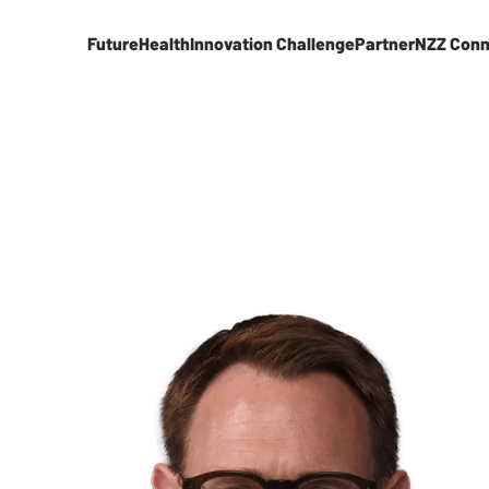
FutureHealth
Innovation Challenge
Partner
NZZ Conn