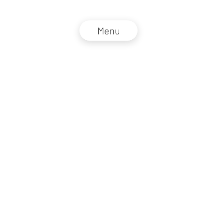
Menu
NZZ Connect 2026
Impressum
AGB
Datenschutz
DE
EN