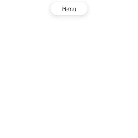
Menu
NZZ Connect 2026
Impressum
AGB
Datenschutz
DE
EN