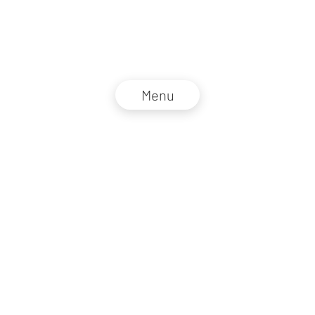
Menu
NZZ Connect 2026
Impressum
AGB
Datenschutz