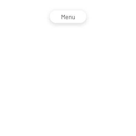
Menu
NZZ Connect 2026
Impressum
AGB
Datenschutz
DE
EN