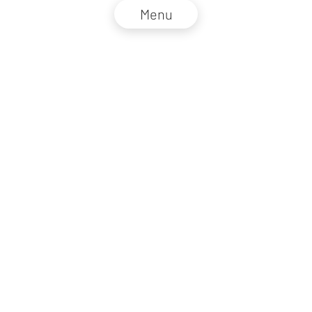
Menu
NZZ Connect 2026
Impressum
AGB
Datenschutz
DE
EN