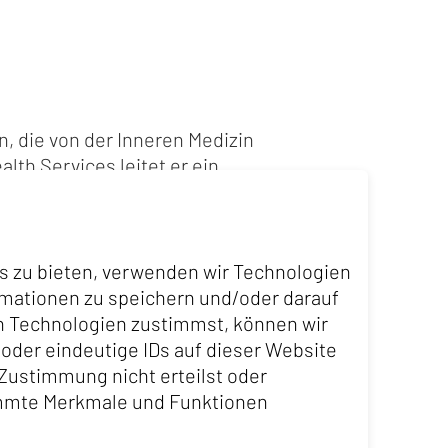
n, die von der Inneren Medizin
th Services leitet er ein
enten betreuen und eine
 der bereits seit 25 Jahren
er eng mit den praktizierenden
hen Alltag zu gewährleisten.
is zu bieten, verwenden wir Technologien
der neu ernannte
rmationen zu speichern und/oder darauf
Berater von MediLayer, einem
n Technologien zustimmst, können wir
 in der Notaufnahme
 oder eindeutige IDs auf dieser Website
Zustimmung nicht erteilst oder
immte Merkmale und Funktionen