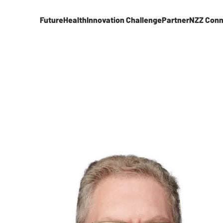
FutureHealth
Innovation Challenge
Partner
NZZ Conn