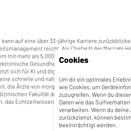
 kann auf eine über 33-jährige Karriere zurückblicke
smanagement reicht. Als Chefarzt der Maccabi Heal
em mit mehr als 5.000 Ärzten, die 2,8 Millionen Pati
Cookies
ktronische Gesundheitsakte von Weltrang nutzen, in
zt sich für KI und digitale Innovationen ein, indem 
ine schnelle und nahtlose Übernahme in den klinisc
Um dir ein optimales Erlebn
t, die Ärzte von morgen vorzubereiten, ist er auch 
wie Cookies, um Geräteinfo
dizinischen Fakultät der Reichman-Universität und 
zuzugreifen. Wenn du diese
, das Echtzeitwissen zur Unterstützung von Ärzten
Daten wie das Surfverhalten
verarbeiten. Wenn du deine 
zurückziehst, können best
beeinträchtigt werden.