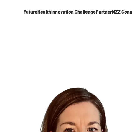
FutureHealth
Innovation Challenge
Partner
NZZ Conn