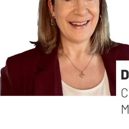
D
C
M