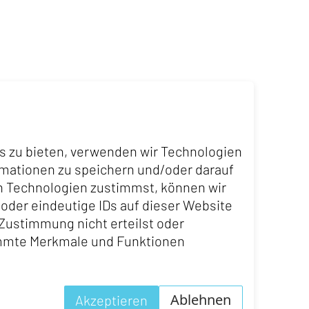
menkultur»
bei, neue Entscheidungen zu
teilt sie ihre persönlichen
is zu bieten, verwenden wir Technologien
ei spielen Sensibilisierung
rmationen zu speichern und/oder darauf
ktiven, Impulse und
n Technologien zustimmst, können wir
 der Gesundheit,
 oder eindeutige IDs auf dieser Website
Zustimmung nicht erteilst oder
immte Merkmale und Funktionen
Ablehnen
Akzeptieren