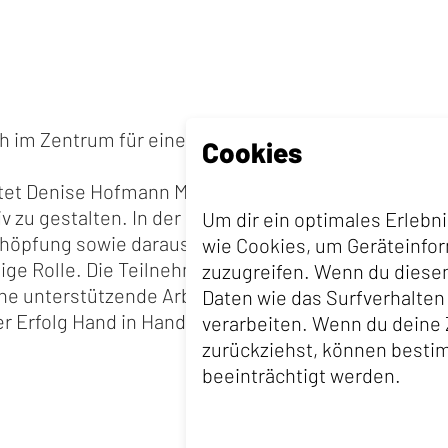
h im Zentrum für eine gesunde und nachhaltige Fir
Cookies
eitet Denise Hofmann Menschen und Unternehmen da
 zu gestalten. In der Deep Dive Session der Helsana 
Um dir ein optimales Erlebn
höpfung sowie daraus gewonnene Erkenntnisse. Dab
wie Cookies, um Geräteinfo
tige Rolle. Die Teilnehmenden erhalten neue Perspe
zuzugreifen. Wenn du diese
ine unterstützende Arbeitsumgebung zu schaffen, in
Daten wie das Surfverhalten
r Erfolg Hand in Hand gehen.
verarbeiten. Wenn du deine 
zurückziehst, können best
beeinträchtigt werden.