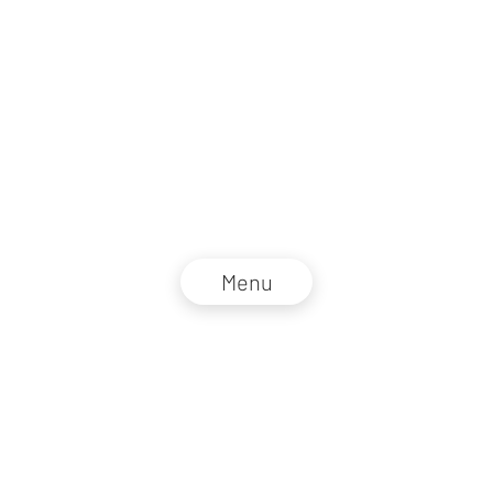
Menu
NZZ Connect 2026
Impressum
AGB
Datenschutz